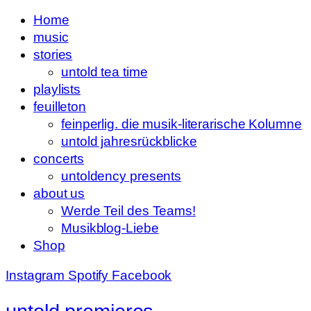
Home
music
stories
untold tea time
playlists
feuilleton
feinperlig. die musik-literarische Kolumne
untold jahresrückblicke
concerts
untoldency presents
about us
Werde Teil des Teams!
Musikblog-Liebe
Shop
Instagram
Spotify
Facebook