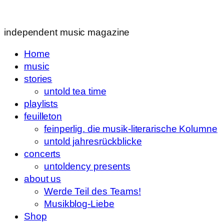
independent music magazine
Home
music
stories
untold tea time
playlists
feuilleton
feinperlig. die musik-literarische Kolumne
untold jahresrückblicke
concerts
untoldency presents
about us
Werde Teil des Teams!
Musikblog-Liebe
Shop