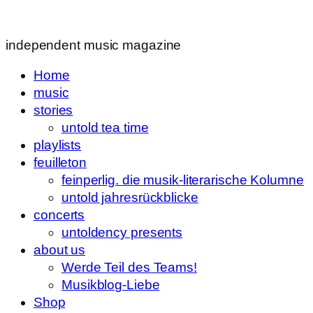
independent music magazine
Home
music
stories
untold tea time
playlists
feuilleton
feinperlig. die musik-literarische Kolumne
untold jahresrückblicke
concerts
untoldency presents
about us
Werde Teil des Teams!
Musikblog-Liebe
Shop