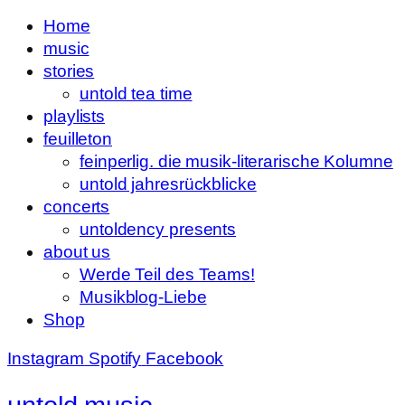
Home
music
stories
untold tea time
playlists
feuilleton
feinperlig. die musik-literarische Kolumne
untold jahresrückblicke
concerts
untoldency presents
about us
Werde Teil des Teams!
Musikblog-Liebe
Shop
Instagram
Spotify
Facebook