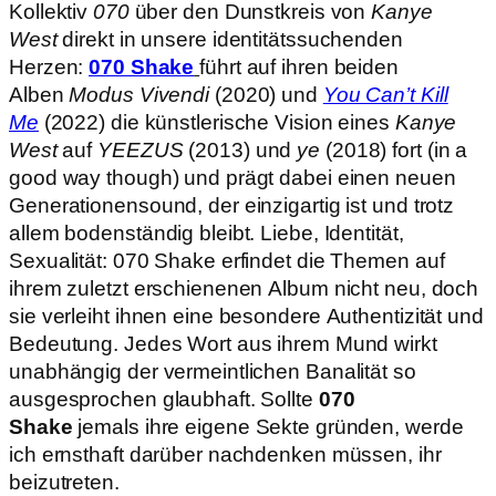
Kollektiv
070
über den Dunstkreis von
Kanye
West
direkt in unsere identitätssuchenden
Herzen:
070 Shake
führt auf ihren beiden
Alben
Modus Vivendi
(2020) und
You Can’t Kill
Me
(2022) die künstlerische Vision eines
Kanye
West
auf
YEEZUS
(2013) und
ye
(2018) fort (in a
good way though) und prägt dabei einen neuen
Generationensound, der einzigartig ist und trotz
allem bodenständig bleibt. Liebe, Identität,
Sexualität: 070 Shake erfindet die Themen auf
ihrem zuletzt erschienenen Album nicht neu, doch
sie verleiht ihnen eine besondere Authentizität und
Bedeutung. Jedes Wort aus ihrem Mund wirkt
unabhängig der vermeintlichen Banalität so
ausgesprochen glaubhaft. Sollte
070
Shake
jemals ihre eigene Sekte gründen, werde
ich ernsthaft darüber nachdenken müssen, ihr
beizutreten.