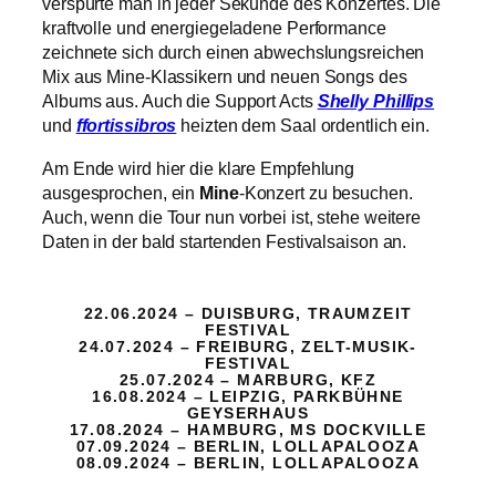
verspürte man in jeder Sekunde des Konzertes. Die
kraftvolle und energiegeladene Performance
zeichnete sich durch einen abwechslungsreichen
Mix aus Mine-Klassikern und neuen Songs des
Albums aus. Auch die Support Acts
Shelly Phillips
und
ffortissibros
heizten dem Saal ordentlich ein.
Am Ende wird hier die klare Empfehlung
ausgesprochen, ein
Mine
-Konzert zu besuchen.
Auch, wenn die Tour nun vorbei ist, stehe weitere
Daten in der bald startenden Festivalsaison an.
22.06.2024 – DUISBURG, TRAUMZEIT
FESTIVAL
24.07.2024 – FREIBURG, ZELT-MUSIK-
FESTIVAL
25.07.2024 – MARBURG, KFZ
16.08.2024 – LEIPZIG, PARKBÜHNE
GEYSERHAUS
17.08.2024 – HAMBURG, MS DOCKVILLE
07.09.2024 – BERLIN, LOLLAPALOOZA
08.09.2024 – BERLIN, LOLLAPALOOZA