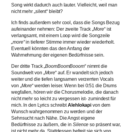
Song wirkt dadurch auch lauter. Vielleicht, weil man
nicht mehr „silent“ bleibt?
Ich finds außerdem sehr cool, dass die Songs Bezug
aufeinander nehmen: Der zweite Track „
More
“ ist
verlangsamt, mit einem Loop wird die Songzeile
„more“
in tieferer Stimme immer wieder wiederholt.
Eventuell könnten das den Anfang der
Wahrnehmung der eigenen Bedürfnisse sein.
Der dritte Track „
BoomBoomBooom
“ nimmt die
Soundwelt von „
More
“ auf. Er wandelt sich jedoch
weiter und die tiefen langsamen verzerrten Vocals
von „
More
“ werden leiser. Wenn bei 0:51 die Drums
wegfallen, hören wir die Chorusmelodie, die danach
nicht mehr so leicht zu vergessen ist- zumindest für
mich. In den Lyrics schreibt
Alehlokapi
von dem
Wunsch wahrgenommen zu werden und der
Sehnsucht nach Nähe. Die Angst eigene
Bedürfnisse zu äußern, die in
Silence
so präsent war,
ist nicht mehr da. Stattdessen befreit sie sich von