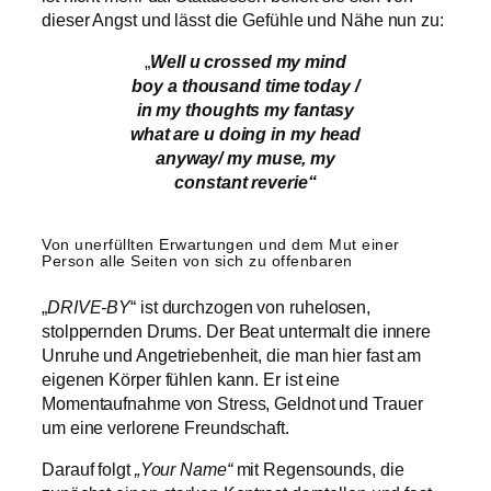
dieser Angst und lässt die Gefühle und Nähe nun zu:
„
Well u crossed my mind
boy a thousand time today /
in my thoughts my fantasy
what are u doing in my head
anyway/ my muse, my
constant reverie“
Von unerfüllten Erwartungen und dem Mut einer
Person alle Seiten von sich zu offenbaren
„
DRIVE-BY
“ ist durchzogen von ruhelosen,
stolppernden Drums. Der Beat untermalt die innere
Unruhe und Angetriebenheit, die man hier fast am
eigenen Körper fühlen kann. Er ist eine
Momentaufnahme von Stress, Geldnot und Trauer
um eine verlorene Freundschaft.
Darauf folgt
„Your Name“
mit Regensounds, die