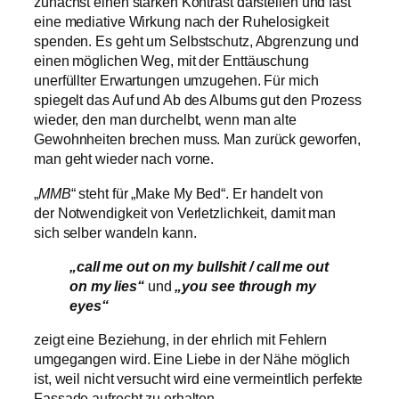
zunächst einen starken Kontrast darstellen und fast
eine mediative Wirkung nach der Ruhelosigkeit
spenden. Es geht um Selbstschutz, Abgrenzung und
einen möglichen Weg, mit der Enttäuschung
unerfüllter Erwartungen umzugehen. Für mich
spiegelt das Auf und Ab des Albums gut den Prozess
wieder, den man durchelbt, wenn man alte
Gewohnheiten brechen muss. Man zurück geworfen,
man geht wieder nach vorne.
„
MMB
“ steht für „Make
My
Bed“. Er handelt von
der Notwendigkeit von Verletzlichkeit, damit man
sich selber wandeln kann.
„call me out on my bullshit / call me out
on my lies“
und
„you see through my
eyes“
zeigt eine Beziehung, in der ehrlich mit Fehlern
umgegangen wird. Eine Liebe in der Nähe möglich
ist, weil nicht versucht wird eine vermeintlich perfekte
Fassade aufrecht zu erhalten.