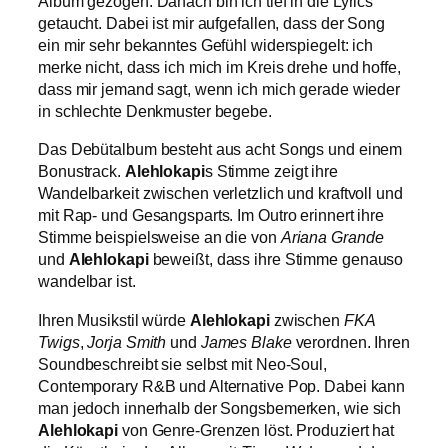
Album gezogen. Danach bin ich tief in die Lyrics
getaucht. Dabei ist mir aufgefallen, dass der Song
ein mir sehr bekanntes Gefühl widerspiegelt: ich
merke nicht, dass ich mich im Kreis drehe und hoffe,
dass mir jemand sagt, wenn ich mich gerade wieder
in schlechte Denkmuster begebe.
Das Debütalbum besteht aus acht Songs und einem
Bonustrack.
Alehlokapi
s Stimme zeigt ihre
Wandelbarkeit zwischen verletzlich und kraftvoll und
mit Rap- und Gesangsparts. Im Outro erinnert ihre
Stimme beispielsweise an die von
Ariana Grande
und
Alehlokapi
beweißt, dass ihre Stimme genauso
wandelbar ist.
Ihren Musikstil würde
Alehlokapi
zwischen
FKA
Twigs
,
Jorja Smith
und
James Blake
verordnen. Ihren
Soundbeschreibt sie selbst mit Neo-Soul,
Contemporary R&B und Alternative Pop. Dabei kann
man jedoch innerhalb der Songsbemerken, wie sich
Alehlokapi
von Genre-Grenzen löst. Produziert hat